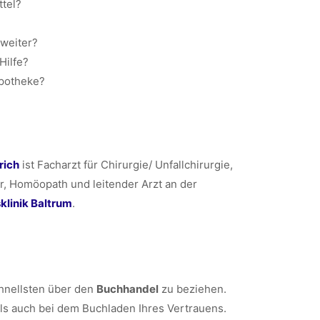
ttel?
 weiter?
Hilfe?
apotheke?
rich
ist Facharzt für Chirurgie/ Unfallchirurgie,
, Homöopath und leitender Arzt an der
linik Baltrum
.
chnellsten über den
Buchhandel
zu beziehen.
ls auch bei dem Buchladen Ihres Vertrauens.